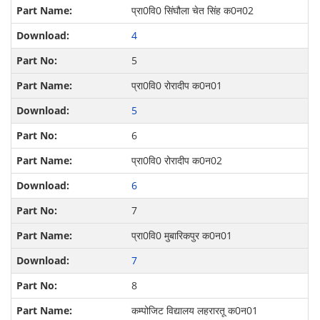
प्रा0वि0 सिंघौला चेत सिंह क0न02
4
5
प्रा0वि0 रोरादीप क0न01
5
6
प्रा0वि0 रोरादीप क0न02
6
7
प्रा0वि0 मुबारिकपुर क0न01
7
8
कम्पोजिट विद्यालय लहरारतू क0न01