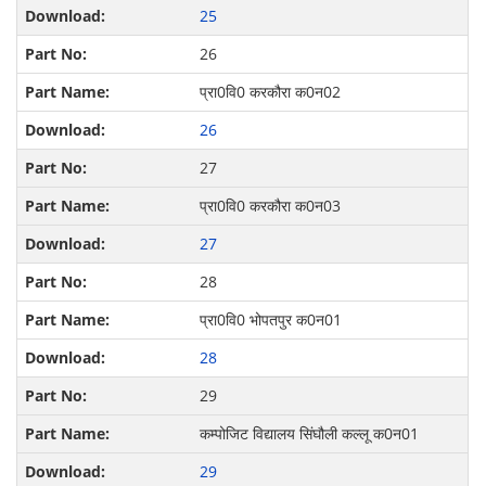
25
26
प्रा0वि0 करकौरा क0न02
26
27
प्रा0वि0 करकौरा क0न03
27
28
प्रा0वि0 भोपतपुर क0न01
28
29
कम्पोजिट विद्यालय सिंघौली कल्‍लू क0न01
29