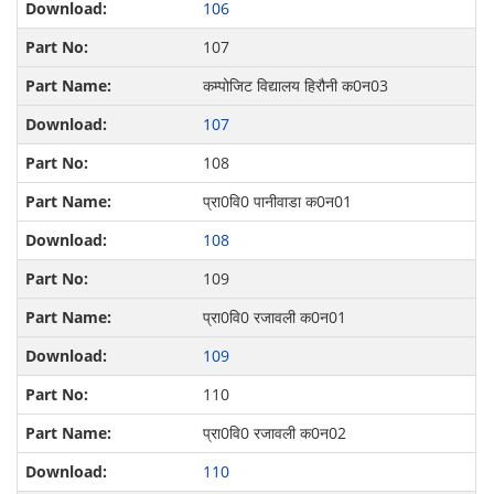
106
107
कम्पोजिट विद्यालय हिरौनी क0न03
107
108
प्रा0वि0 पानीवाडा क0न01
108
109
प्रा0वि0 रजावली क0न01
109
110
प्रा0वि0 रजावली क0न02
110